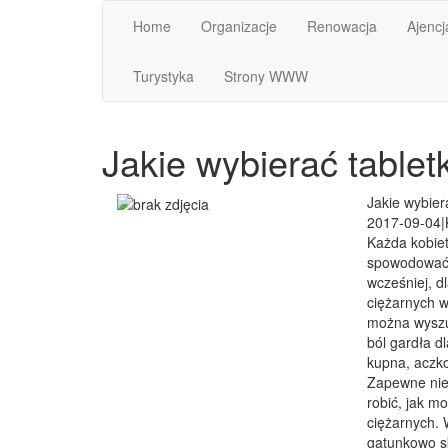
Home
Organizacje
Renowacja
Ajencj
Turystyka
Strony WWW
Jakie wybierać tabletk
Jakie wybiera
2017-09-04
|
Każda kobie
spowodować n
wcześniej, dl
ciężarnych 
można wyszuk
ból gardła d
kupna, aczko
Zapewne nie 
robić, jak m
ciężarnych.
gatunkowo s