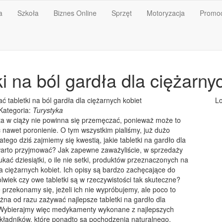
a
Szkoła
Biznes Online
Sprzęt
Motoryzacja
Promoc
i na ból gardła dla ciężarny
ć tabletki na ból gardła dla ciężarnych kobiet
Lo
Kategoria:
Turystyka
ta w ciąży nie powinna się przemęczać, ponieważ może to
awet poronienie. O tym wszystkim pialiśmy, już dużo
atego dziś zajmiemy się kwestią, jakie tabletki na gardło dla
warto przyjmować? Jak zapewne zaważyliście, w sprzedaży
ać dziesiątki, o ile nie setki, produktów przeznaczonych na
la ciężarnych kobiet. Ich opisy są bardzo zachęcające do
lwiek czy owe tabletki są w rzeczywistości tak skuteczne?
przekonamy się, jeżeli ich nie wypróbujemy, ale poco to
ożna od razu zażywać najlepsze tabletki na gardło dla
 Wybierajmy więc medykamenty wykonane z najlepszych
kładników, które ponadto są pochodzenia naturalnego.