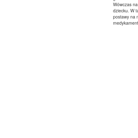
Wówczas na
dziecku. W t
postawy na n
medykamenty 