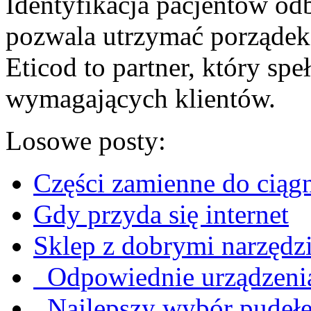
Identyfikacja pacjentów od
pozwala utrzymać porządek d
Eticod to partner, który sp
wymagających klientów.
Losowe posty:
Części zamienne do ciąg
Gdy przyda się internet
Sklep z dobrymi narzędz
Odpowiednie urządzenia
Najlepszy wybór pudeł