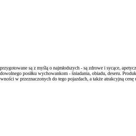
przygotowane są z myślą o najmłodszych - są zdrowe i sycące, apetycz
ie dowolnego posiłku wychowankom - śniadania, obiadu, deseru. Prod
ości w przeznaczonych do tego pojazdach, a także atrakcyjną cenę us