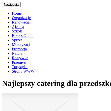
Nawigacja
Home
Organizacje
Renowacja
Ajencja
Szkoła
Biznes Online
Sprzęt
Motoryzacja
Promocja
Natura
Rozrywka
Przemysł
Turystyka
Strony WWW
Najlepszy catering dla przedszk