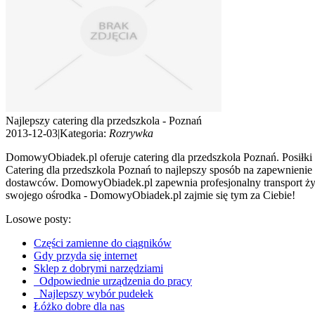
Najlepszy catering dla przedszkola - Poznań
2013-12-03
|
Kategoria:
Rozrywka
DomowyObiadek.pl oferuje catering dla przedszkola Poznań. Posiłki 
Catering dla przedszkola Poznań to najlepszy sposób na zapewnien
dostawców. DomowyObiadek.pl zapewnia profesjonalny transport żywn
swojego ośrodka - DomowyObiadek.pl zajmie się tym za Ciebie!
Losowe posty:
Części zamienne do ciągników
Gdy przyda się internet
Sklep z dobrymi narzędziami
Odpowiednie urządzenia do pracy
Najlepszy wybór pudełek
Łóżko dobre dla nas