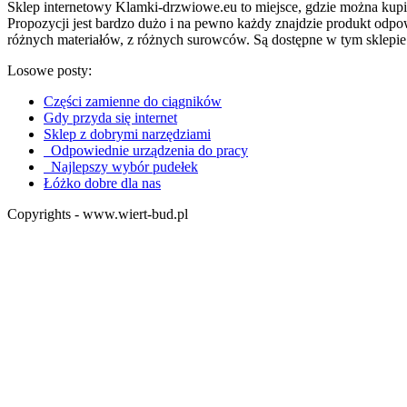
Sklep internetowy Klamki-drzwiowe.eu to miejsce, gdzie można kupi
Propozycji jest bardzo dużo i na pewno każdy znajdzie produkt odpo
różnych materiałów, z różnych surowców. Są dostępne w tym sklepi
Losowe posty:
Części zamienne do ciągników
Gdy przyda się internet
Sklep z dobrymi narzędziami
Odpowiednie urządzenia do pracy
Najlepszy wybór pudełek
Łóżko dobre dla nas
Copyrights - www.wiert-bud.pl