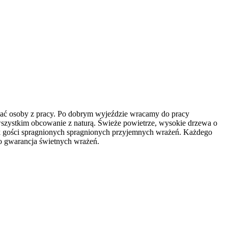
poznać osoby z pracy. Po dobrym wyjeździe wracamy do pracy
e wszystkim obcowanie z naturą. Świeże powietrze, wysokie drzewa o
rak gości spragnionych spragnionych przyjemnych wrażeń. Każdego
to gwarancja świetnych wrażeń.