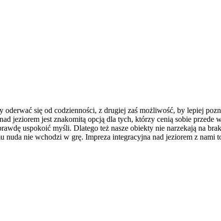
, by oderwać się od codzienności, z drugiej zaś możliwość, by lepiej 
nad jeziorem jest znakomitą opcją dla tych, którzy cenią sobie przed
prawdę uspokoić myśli. Dlatego też nasze obiekty nie narzekają na b
u nuda nie wchodzi w grę. Impreza integracyjna nad jeziorem z nami 