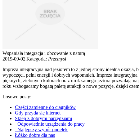
Wspaniała integracja i obcowanie z naturą
2019-09-02
|
Kategoria:
Przemysł
Impreza integracyjna nad jeziorem to z jednej strony idealna okazja
wypoczęci, pełni energii i dobrych wspomnień. Impreza integracyjna 
pięknych, zielonych kolorach oraz urok samego jeziora pozwalają na
roku wzbogacamy bogatą paletę atrakcji o nowe pozycje, dzięki czem
Losowe posty:
Części zamienne do ciągników
Gdy przyda się internet
Sklep z dobrymi narzędziami
Odpowiednie urządzenia do pracy
Najlepszy wybór pudełek
Łóżko dobre dla nas