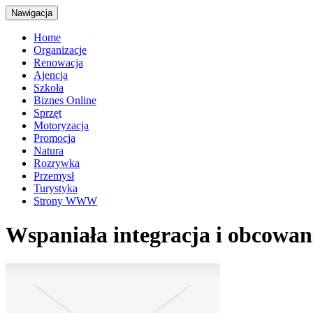
Nawigacja
Home
Organizacje
Renowacja
Ajencja
Szkoła
Biznes Online
Sprzęt
Motoryzacja
Promocja
Natura
Rozrywka
Przemysł
Turystyka
Strony WWW
Wspaniała integracja i obcowan