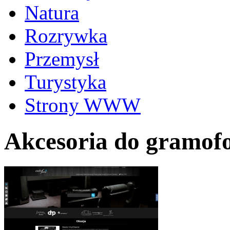
Natura
Rozrywka
Przemysł
Turystyka
Strony WWW
Akcesoria do gramofo